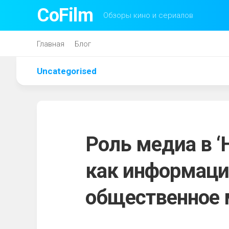
Перейти
CoFilm
Обзоры кино и сериалов
к
содержанию
Главная
Блог
Uncategorised
Роль медиа в ‘
как информаци
общественное 