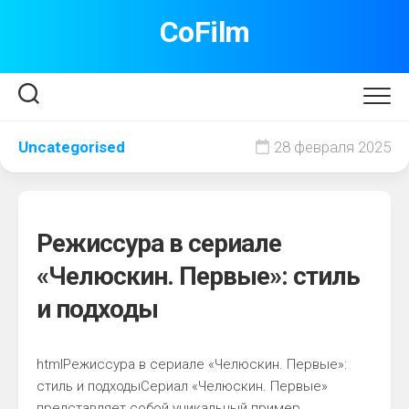
Перейти
CoFilm
к
содержанию
Uncategorised
28 февраля 2025
Режиссура в сериале
«Челюскин. Первые»: стиль
и подходы
htmlРежиссура в сериале «Челюскин. Первые»:
стиль и подходыСериал «Челюскин. Первые»
представляет собой уникальный пример