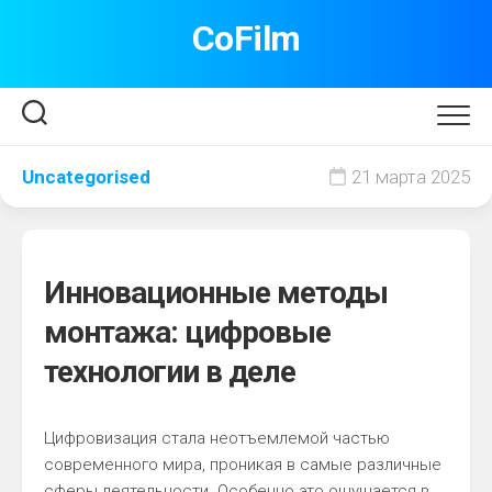
Перейти
CoFilm
к
содержанию
Uncategorised
21 марта 2025
Инновационные методы
монтажа: цифровые
технологии в деле
Цифровизация стала неотъемлемой частью
современного мира, проникая в самые различные
сферы деятельности. Особенно это ощущается в