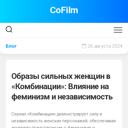
Перейти
CoFilm
к
содержанию
Блог
26 августа 2024
Образы сильных женщин в
«Комбинации»: Влияние на
феминизм и независимость
Сериал «Комбинация» демонстрирует силу и
независимость женских персонажей, обеспечивая
зрителям представление о феминизме и